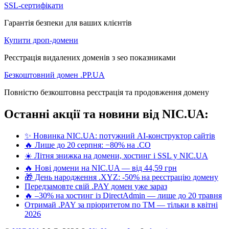
SSL-сертифікати
Гарантія безпеки для ваших клієнтів
Купити дроп-домени
Реєстрація видалених доменів з seo показниками
Безкоштовний домен .PP.UA
Повністю безкоштовна реєстрація та продовження домену
Останні акції та новини від NIC.UA:
✨ Новинка NIC.UA: потужний AI-конструктор сайтів
🔥 Лише до 20 серпня: −80% на .CO
☀️ Літня знижка на домени, хостинг і SSL у NIC.UA
🔥 Нові домени на NIC.UA — від 44,59 грн
🎁 День народження .XYZ: -50% на реєстрацію домену
Передзамовте свій .PAY домен уже зараз
🔥 –30% на хостинг із DirectAdmin — лише до 20 травня
Отримай .PAY за пріоритетом по ТМ — тільки в квітні
2026