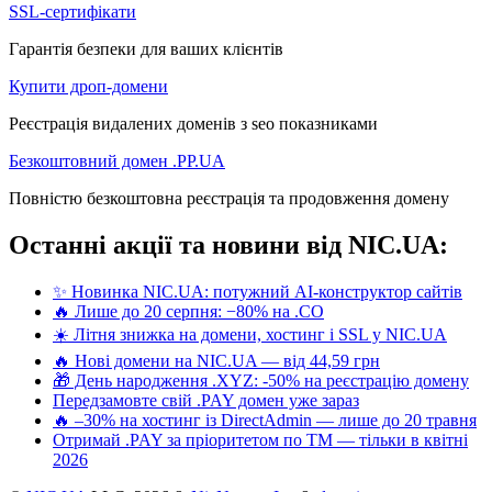
SSL-сертифікати
Гарантія безпеки для ваших клієнтів
Купити дроп-домени
Реєстрація видалених доменів з seo показниками
Безкоштовний домен .PP.UA
Повністю безкоштовна реєстрація та продовження домену
Останні акції та новини від NIC.UA:
✨ Новинка NIC.UA: потужний AI-конструктор сайтів
🔥 Лише до 20 серпня: −80% на .CO
☀️ Літня знижка на домени, хостинг і SSL у NIC.UA
🔥 Нові домени на NIC.UA — від 44,59 грн
🎁 День народження .XYZ: -50% на реєстрацію домену
Передзамовте свій .PAY домен уже зараз
🔥 –30% на хостинг із DirectAdmin — лише до 20 травня
Отримай .PAY за пріоритетом по ТМ — тільки в квітні
2026