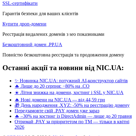
SSL-сертифікати
Гарантія безпеки для ваших клієнтів
Купити дроп-домени
Реєстрація видалених доменів з seo показниками
Безкоштовний домен .PP.UA
Повністю безкоштовна реєстрація та продовження домену
Останні акції та новини від NIC.UA:
✨ Новинка NIC.UA: потужний AI-конструктор сайтів
🔥 Лише до 20 серпня: −80% на .CO
☀️ Літня знижка на домени, хостинг і SSL у NIC.UA
🔥 Нові домени на NIC.UA — від 44,59 грн
🎁 День народження .XYZ: -50% на реєстрацію домену
Передзамовте свій .PAY домен уже зараз
🔥 –30% на хостинг із DirectAdmin — лише до 20 травня
Отримай .PAY за пріоритетом по ТМ — тільки в квітні
2026