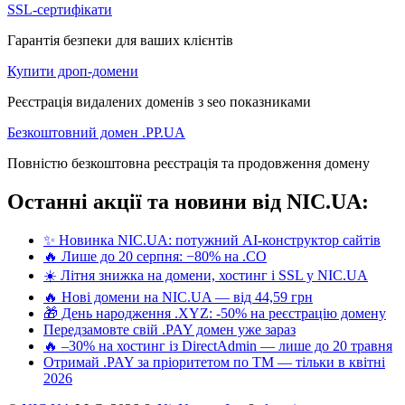
SSL-сертифікати
Гарантія безпеки для ваших клієнтів
Купити дроп-домени
Реєстрація видалених доменів з seo показниками
Безкоштовний домен .PP.UA
Повністю безкоштовна реєстрація та продовження домену
Останні акції та новини від NIC.UA:
✨ Новинка NIC.UA: потужний AI-конструктор сайтів
🔥 Лише до 20 серпня: −80% на .CO
☀️ Літня знижка на домени, хостинг і SSL у NIC.UA
🔥 Нові домени на NIC.UA — від 44,59 грн
🎁 День народження .XYZ: -50% на реєстрацію домену
Передзамовте свій .PAY домен уже зараз
🔥 –30% на хостинг із DirectAdmin — лише до 20 травня
Отримай .PAY за пріоритетом по ТМ — тільки в квітні
2026